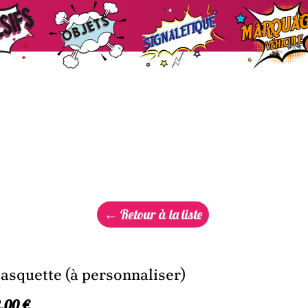
← Retour à la liste
asquette (à personnaliser)
2.00 €