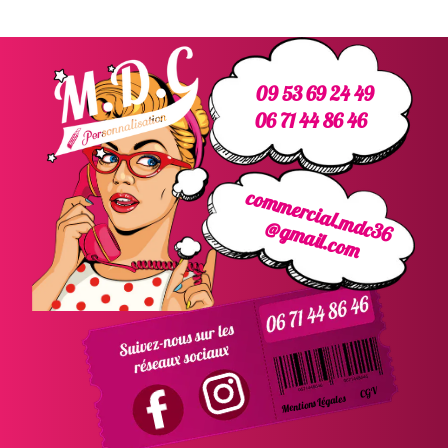
09 53 69 24 49
06 71 44 86 46
commercial.mdc36
@gmail.com
CGV
Mentions Légales